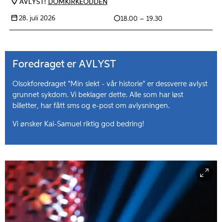
AVLYST!
DOMKIRKEODDEN
28. juli 2026
18.00 – 19.30
Foredraget er AVLYST
Olsokforedraget "Min slekt - vår historie" er dessverre avlyst
grunnet sykdom. Vi beklager dette. Alle som har løst
billetter, har fått sms og e-post om avlysningen.
Vi ønsker Kai-Samuel riktig god bedring!