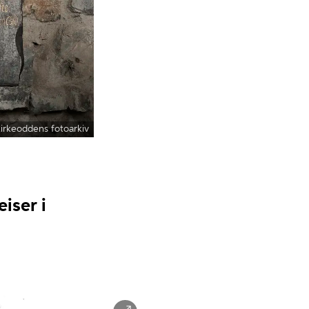
rkeoddens fotoarkiv
eiser i