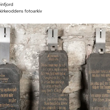
einfjord
rkeoddens fotoarkiv