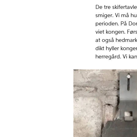
De tre skifertavl
smiger. Vi må hu
perioden. På Dom
viet kongen. Før
at også hedmark
dikt hyller kong
herregård. Vi ka