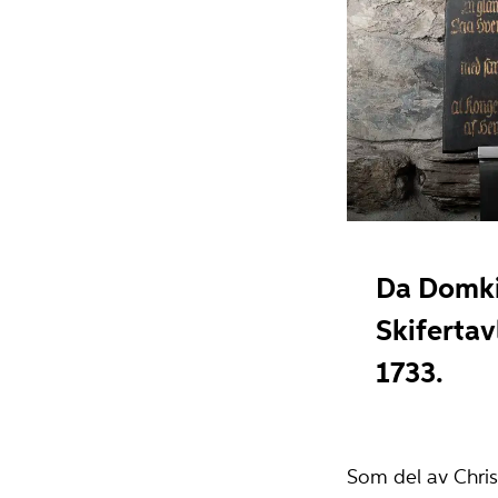
Da Domk
Skifertavl
1733.
Som del av Christ