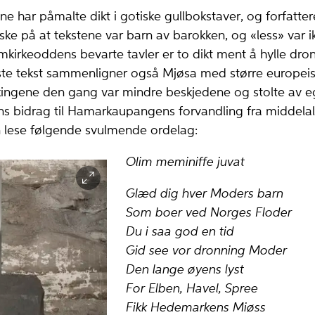
ene har påmalte dikt i gotiske gullbokstaver, og forfatte
ske på at tekstene var barn av barokken, og «less» var 
kirkeoddens bevarte tavler er to dikt ment å hylle dro
ste tekst sammenligner også Mjøsa med større europeisk
ingene den gang var mindre beskjedene og stolte av eg
ens bidrag til Hamarkaupangens forvandling fra middelal
n lese følgende svulmende ordelag:
Olim meminiffe juvat
Glæd dig hver Moders barn
Som boer ved Norges Floder
Du i saa god en tid
Gid see vor dronning Moder
Den lange øyens lyst
For Elben, Havel, Spree
Fikk Hedemarkens Miøss