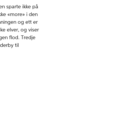
ren sparte ikke på
ikke «more» i den
nningen og ett er
e elver, og viser
en flod. Tredje
derby til