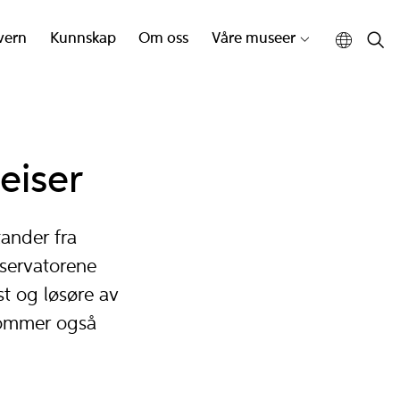
vern
Kunnskap
Om oss
Våre museer
reiser
ander fra
onservatorene
t og løsøre av
 kommer også