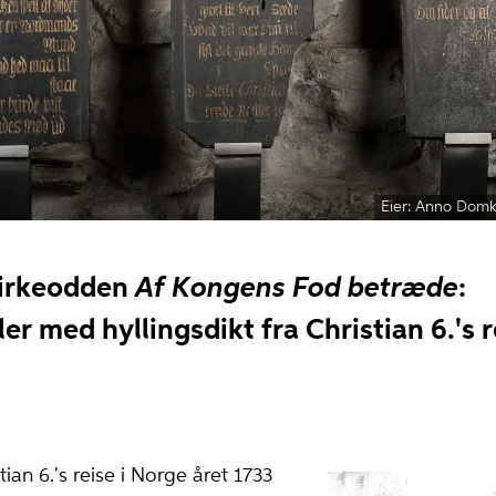
Anno Domki
irkeodden
Af Kongens Fod betræde
:
er med hyllingsdikt fra Christian 6.'s r
ian 6.'s reise i Norge året 1733