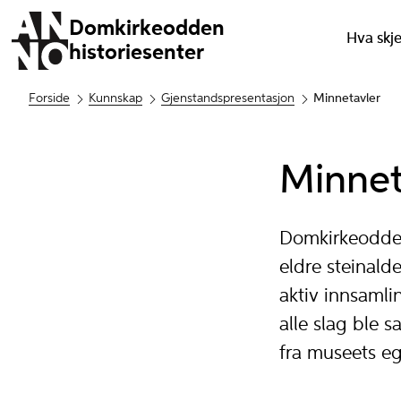
Domkirkeodden
Hva skj
historiesenter
Forside
Kunnskap
Gjenstandspresentasjon
Minnetavler
Minneta
Domkirkeodden
eldre steinalde
aktiv innsaml
alle slag ble 
fra museets e