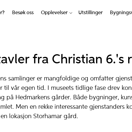
er?
Besøk oss
Opplevelser
Utstillinger
Bygnings
vler fra Christian 6.'s 
s samlinger er mangfoldige og omfatter gjenst
r til vår egen tid. I museets tidlige fase drev k
ing på Hedmarkens gårder. Både bygninger, kuns
samlet. Men en rekke interessante gjenstanders
gen lokasjon Storhamar gård.