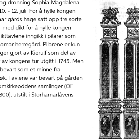
 og dronning Sophia Magdalena
. - 12. juli. For å hylle kongen
mar gårds hage satt opp tre sorte
fer med dikt for å hylle kongen
kttavlene inngikk i pilarer som
rhamar herregård. Pilarene er kun
ger gjort av Kierulf som del av
 av kongens tur utgitt i 1745. Men
r bevart som et minne fra
esøk. Tavlene var bevart på gården
Domkirkeoddens samlinger (OF
00), utstilt i Storhamarlåvens