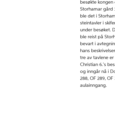
besøkte kongen
Storhamar gård 10
ble det i Storha
steintavler i ski
under besøket. Di
ble reist på Sto
bevart i avtegnin
hans beskrivelser
tre av tavlene e
Christian 6.'s b
og inngår nå i 
288, OF 289, OF 3
aulainngang.