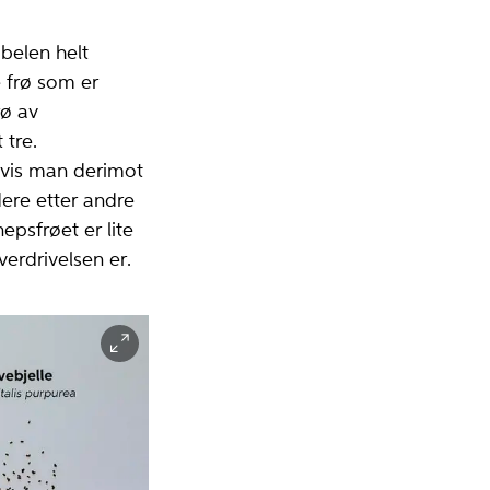
belen helt
e frø som er
rø av
 tre.
 Hvis man derimot
dere etter andre
epsfrøet er lite
erdrivelsen er.