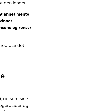
ha den lenger.
ant annet mente
vinner,
ansene og renser
nnep blandet
se
), og som sine
begerblader og