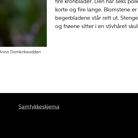
fire kronblader. Den har seks pol
korte og fire lange. Blomstene er
begerbladene står rett ut. Stenge
og frøene sitter i en stivhåret sku
Anno Domkirkeodden
Samtykkeskjema