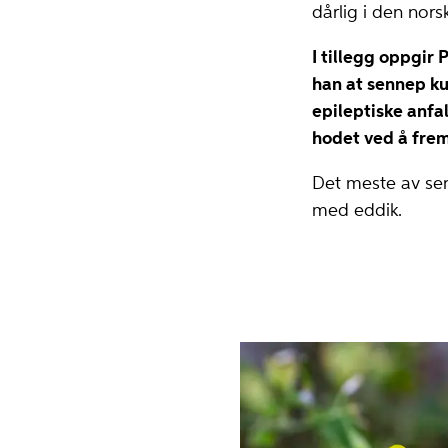
dårlig i den nors
I tillegg oppgir 
han at sennep ku
epileptiske anfa
hodet ved å fre
Det meste av se
med eddik.