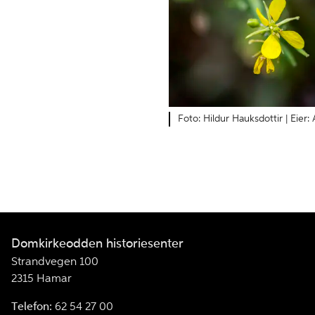
Hildur Hauksdottir |
Domkirkeodden historiesenter
Strandvegen 100
2315 Hamar
Telefon:
62 54 27 00