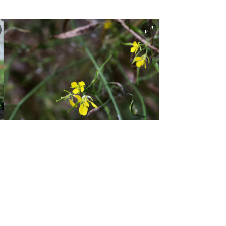
Hildur Hauksdottir |
Anno Domkirkeodden