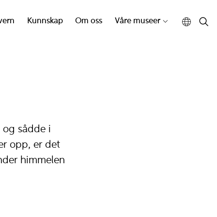
vern
Kunnskap
Om oss
Våre museer
 og sådde i
er opp, er det
 under himmelen