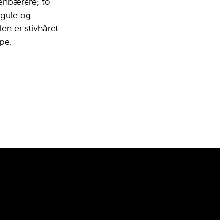
lenbærere; to
 gule og
len er stivhåret
lpe.