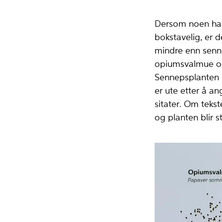
Hildur Hauksdottir |
Anno Domkirkeodden
Dersom noen har 
bokstavelig, er 
mindre enn senne
opiumsvalmue og 
Sennepsplanten b
er ute etter å an
sitater. Om tekst
og planten blir s