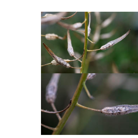
Hildur Hauksdottir |
Anno Domkirkeodden