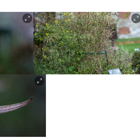
Hildur Hauksdottir |
Anno Domkirkeodden