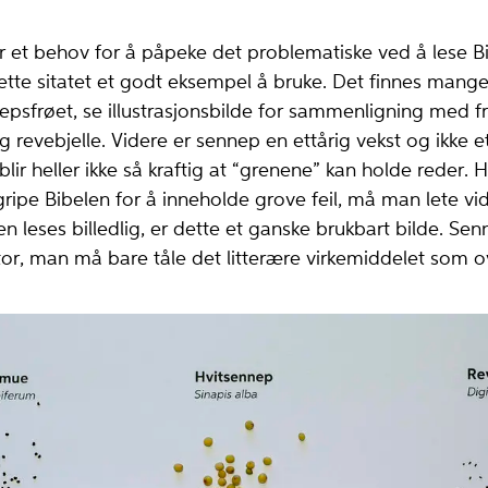
et behov for å påpeke det problematiske ved å lese Bi
dette sitatet et godt eksempel å bruke. Det finnes mang
psfrøet, se illustrasjonsbilde for sammenligning med f
revebjelle. Videre er sennep en ettårig vekst og ikke et
lir heller ikke så kraftig at “grenene” kan holde reder.
gripe Bibelen for å inneholde grove feil, må man lete vi
en leses billedlig, er dette et ganske brukbart bilde. Senn
tor, man må bare tåle det litterære virkemiddelet som ov