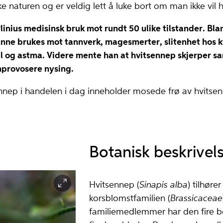
ke naturen og er veldig lett å luke bort om man ikke vil 
Plinius medisinsk bruk mot rundt 50 ulike tilstander. Bl
nne brukes mot tannverk, magesmerter, slitenhet hos k
ll og astma. Videre mente han at hvitsennep skjerper s
mprovosere nysing.
nnep i handelen i dag inneholder mosede frø av hvitse
Botanisk beskrivel
Hvitsennep (
Sinapis alba
) tilhører
korsblomstfamilien (
Brassicaceae
familiemedlemmer har den fire 