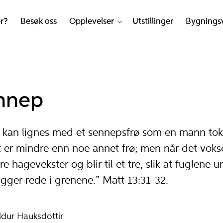
er?
Besøk oss
Opplevelser
Utstillinger
Bygnings
nnep
t kan lignes med et sennepsfrø som en mann tok
t er mindre enn noe annet frø; men når det voks
re hagevekster og blir til et tre, slik at fuglene
ger rede i grenene.” Matt 13:31-32.
ldur Hauksdottir