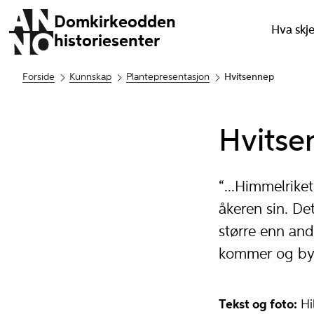
Domkirkeodden
Hva skj
historiesenter
Forside
Kunnskap
Plantepresentasjon
Hvitsennep
Hvitse
“...Himmelrike
åkeren sin. De
større enn and
kommer og byg
Tekst og foto:
Hi