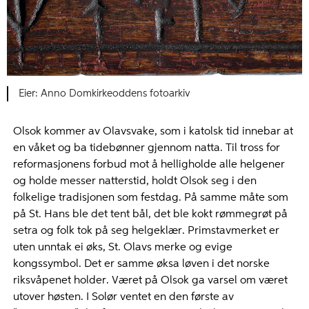
Anno Domkirkeoddens fotoarkiv
Olsok kommer av Olavsvake, som i katolsk tid innebar at
en våket og ba tidebønner gjennom natta. Til tross for
reformasjonens forbud mot å helligholde alle helgener
og holde messer natterstid, holdt Olsok seg i den
folkelige tradisjonen som festdag. På samme måte som
på St. Hans ble det tent bål, det ble kokt rømmegrøt på
setra og folk tok på seg helgeklær. Primstavmerket er
uten unntak ei øks, St. Olavs merke og evige
kongssymbol. Det er samme øksa løven i det norske
riksvåpenet holder. Været på Olsok ga varsel om været
utover høsten. I Solør ventet en den første av