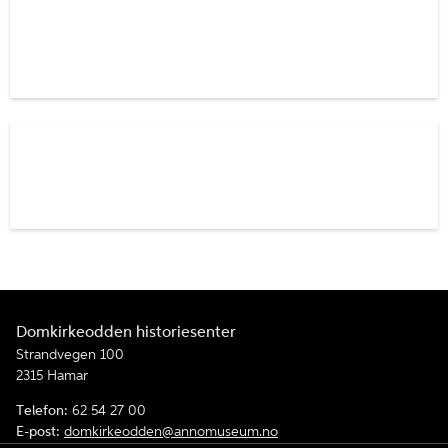
Domkirkeodden historiesenter
Strandvegen 100
2315 Hamar
Telefon:
62 54 27 00
E-post:
domkirkeodden@annomuseum.no