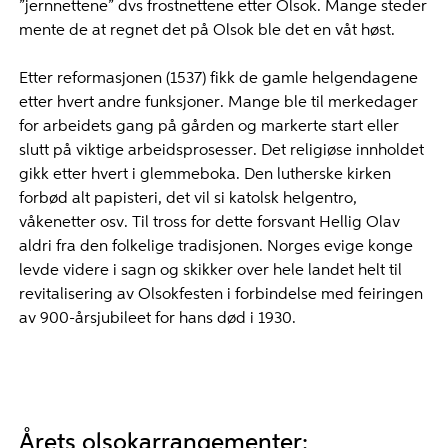
”jernnettene” dvs frostnettene etter Olsok. Mange steder
mente de at regnet det på Olsok ble det en våt høst.
Etter reformasjonen (1537) fikk de gamle helgendagene
etter hvert andre funksjoner. Mange ble til merkedager
for arbeidets gang på gården og markerte start eller
slutt på viktige arbeidsprosesser. Det religiøse innholdet
gikk etter hvert i glemmeboka. Den lutherske kirken
forbød alt papisteri, det vil si katolsk helgentro,
våkenetter osv. Til tross for dette forsvant Hellig Olav
aldri fra den folkelige tradisjonen. Norges evige konge
levde videre i sagn og skikker over hele landet helt til
revitalisering av Olsokfesten i forbindelse med feiringen
av 900-årsjubileet for hans død i 1930.
Årets olsokarrangementer: