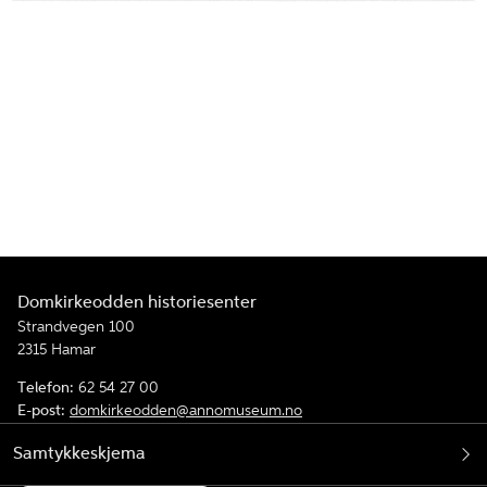
Domkirkeodden historiesenter
Strandvegen 100
2315 Hamar
Telefon:
62 54 27 00
E-post:
domkirkeodden@annomuseum.no
Samtykkeskjema