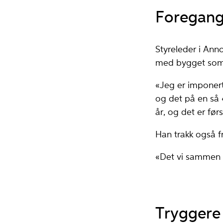
Foregang
Styreleder i Ann
med bygget som 
«Jeg er imponert
og det på en så
år, og det er før
Han trakk også 
«Det vi sammen s
Tryggere 