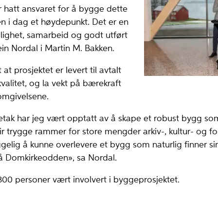
 hatt ansvaret for å bygge dette
en i dag et høydepunkt. Det er en
lighet, samarbeid og godt utført
ein Nordal i Martin M. Bakken.
t prosjektet er levert til avtalt
valitet, og la vekt på bærekraft
 omgivelsene.
etak har jeg vært opptatt av å skape et robust bygg so
ir trygge rammer for store mengder arkiv-, kultur- og fo
ggelig å kunne overlevere et bygg som naturlig finner si
på Domkirkeodden», sa Nordal.
 300 personer vært involvert i byggeprosjektet.