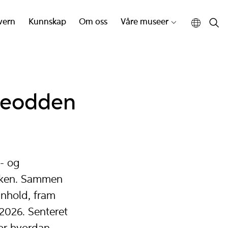
vern
Kunnskap
Om oss
Våre museer
keodden
- og
akken. Sammen
nnhold, fram
2026. Senteret