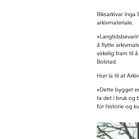
Riksarkivar Inga
arkivmateriale.
«Langtidsbevaring
å flytte arkivmat
virkelig fram ti
Bolstad.
Hun la til at Ark
«Dette bygget er 
ta det i bruk og 
for historie og k