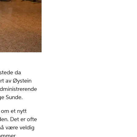
 stede da
rt av Øystein
administrerende
ge Sunde.
 om et nytt
n. Det er ofte
må være veldig
 kommer