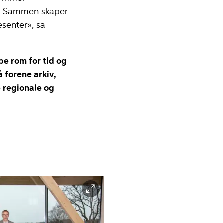
n. Sammen skaper
esenter», sa
pe rom for tid og
 forene arkiv,
e regionale og