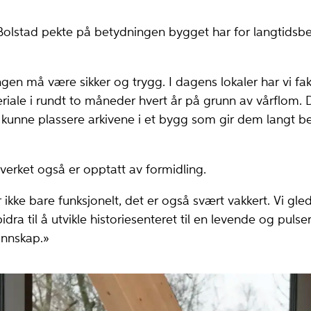
 Bolstad pekte på betydningen bygget har for langtidsb
en må være sikker og trygg. I dagens lokaler har vi fakt
eriale i rundt to måneder hvert år på grunn av vårflom. 
l å kunne plassere arkivene i et bygg som gir dem langt 
ivverket også er opptatt av formidling.
ikke bare funksjonelt, det er også svært vakkert. Vi glede
bidra til å utvikle historiesenteret til en levende og pul
unnskap.»