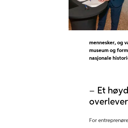
mennesker, og væ
museum og formid
nasjonale histori
– Et høy
overlever
For entreprenøren