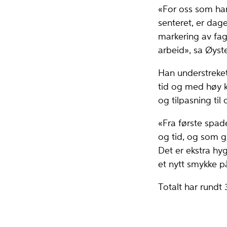
«For oss som har
senteret, er dag
markering av fag
arbeid», sa Øyst
Han understreket a
tid og med høy k
og tilpasning til
«Fra første spad
og tid, og som g
Det er ekstra hy
et nytt smykke 
Totalt har rundt