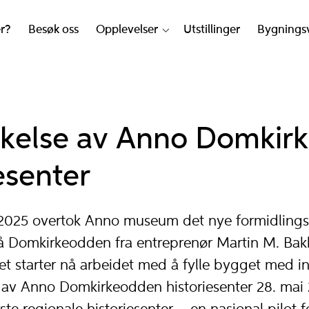
er?
Besøk oss
Opplevelser
Utstillinger
Bygnings
kelse av Anno Domkir
esenter
2025 overtok Anno museum det nye formidlings
å Domkirkeodden fra entreprenør Martin M. B
t starter nå arbeidet med å fylle bygget med i
av Anno Domkirkeodden historiesenter 28. mai 