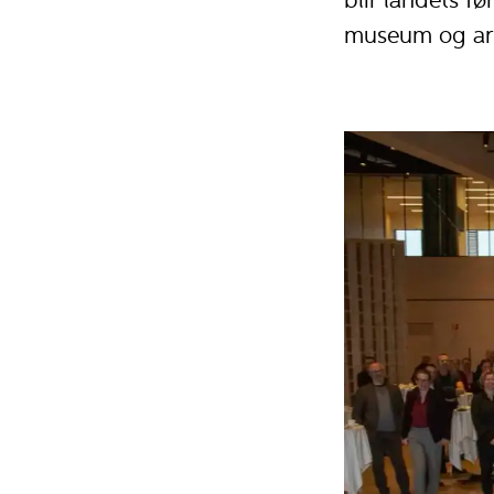
blir landets fø
museum og arki