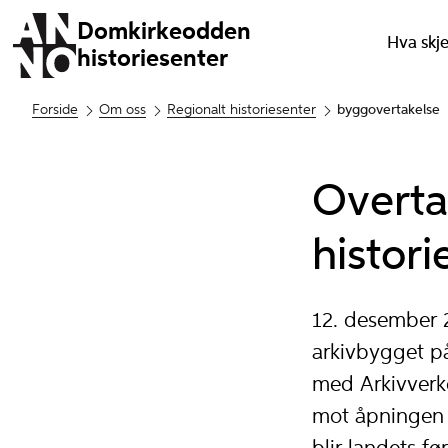
Domkirkeodden
Hva skj
historiesenter
Forside
Om oss
Regionalt historiesenter
byggovertakelse
Overta
histori
12. desember 
arkivbygget p
med Arkivverke
mot åpningen 