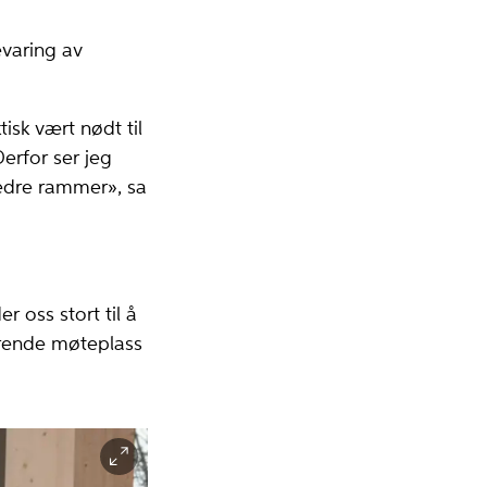
evaring av
isk vært nødt til
Derfor ser jeg
bedre rammer», sa
r oss stort til å
serende møteplass