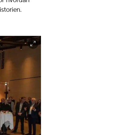
for hvordan
storien.