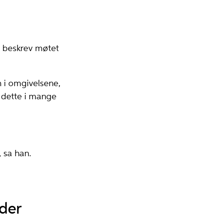
, beskrev møtet
n i omgivelsene,
 dette i mange
 sa han.
lder