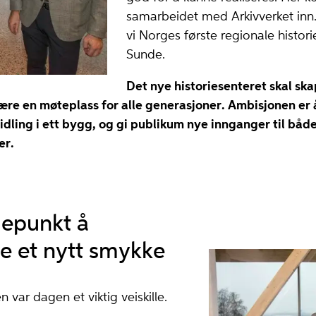
samarbeidet med Arkivverket in
vi Norges første regionale histori
Sunde.
Det nye historiesenteret skal ska
re en møteplass for alle generasjoner. Ambisjonen er å
ling i ett bygg, og gi publikum nye innganger til båd
er.
depunkt å
e et nytt smykke
 var dagen et viktig veiskille.