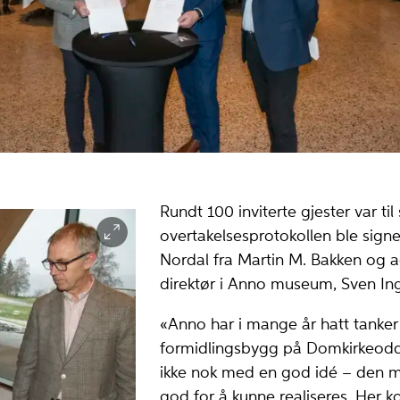
Rundt 100 inviterte gjester var til
overtakelsesprotokollen ble signe
Nordal fra Martin M. Bakken og 
direktør i Anno museum, Sven In
«Anno har i mange år hatt tanker
formidlingsbygg på Domkirkeodde
ikke nok med en god idé – den 
god for å kunne realiseres. Her