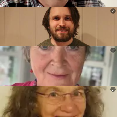
Regi - Svein Gundersen
Lars Hummer - Isak Tørud
Manus og Spå-Sara - Karen Høie