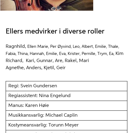
Musikkansvarlig - Michael Caplin
Ellers medvirker i diverse roller
Ragnhild,
Ellen Marie,
Per Øyvind,
Leo,
Albert,
Emilie,
Thale,
Kim
F
abia,
Thina, H
annah,
Emilie,
Eva,
Krister,
Pernille,
Trym,
Ea,
Richard,
Kari,
Gunnar,
Are,
Rakel,
Mari
Agnethe,
Anders,
Kjetil,
Geir
Regi: Svein Gundersen
Regiassistent: Nina Engelund
Manus: Karen Høie
Musikkansvarlig: Michael Caplin
Kostymeansvarlig: Torunn Meyer